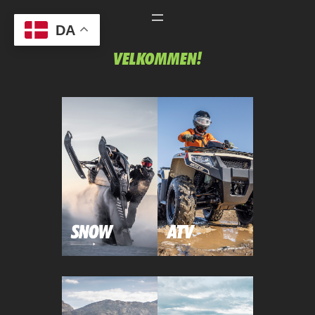
Spring
DA
til
indhold
VELKOMMEN!