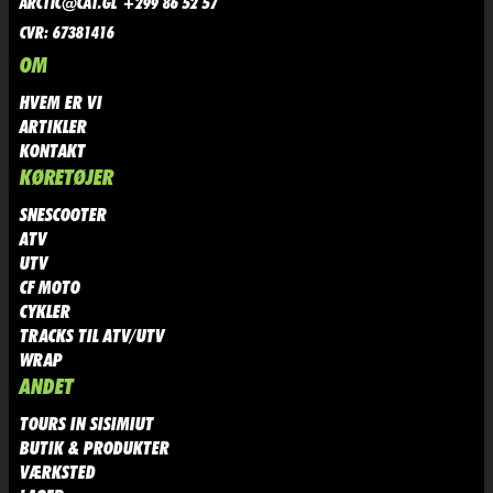
ARCTIC@CAT.GL +299 86 52 57
CVR: 67381416
OM
HVEM ER VI
ARTIKLER
KONTAKT
KØRETØJER
SNESCOOTER
ATV
UTV
CF MOTO
CYKLER
TRACKS TIL ATV/UTV
WRAP
ANDET
TOURS IN SISIMIUT
BUTIK & PRODUKTER
VÆRKSTED